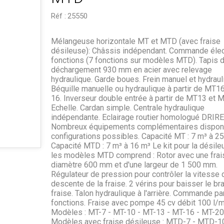
Réf :
25550
Mélangeuse horizontale MT et MTD (avec fraise
désileuse): Châssis indépendant. Commande élec
fonctions (7 fonctions sur modèles MTD). Tapis 
déchargement 930 mm en acier avec relevage
hydraulique. Garde boues. Frein manuel et hydraul
Béquille manuelle ou hydraulique à partir de MT1
16. Inverseur double entrée à partir de MT13 et 
Echelle. Cardan simple. Centrale hydraulique
indépendante. Eclairage routier homologué DRIRE
Nombreux équipements complémentaires disponi
configurations possibles. Capacité MT : 7 m³ à 2
Capacité MTD : 7 m³ à 16 m³ Le kit pour la désile
les modèles MTD comprend : Rotor avec une frai
diamètre 600 mm et d'une largeur de 1 500 mm.
Régulateur de pression pour contrôler la vitesse 
descente de la fraise. 2 vérins pour baisser le br
fraise. Talon hydraulique à l'arrière. Commande pa
fonctions. Fraise avec pompe 45 cv débit 100 l/m
Modèles : MT-7 - MT-10 - MT-13 - MT-16 - MT-20
Modèles avec fraise désileuse : MTD-7 - MTD-1