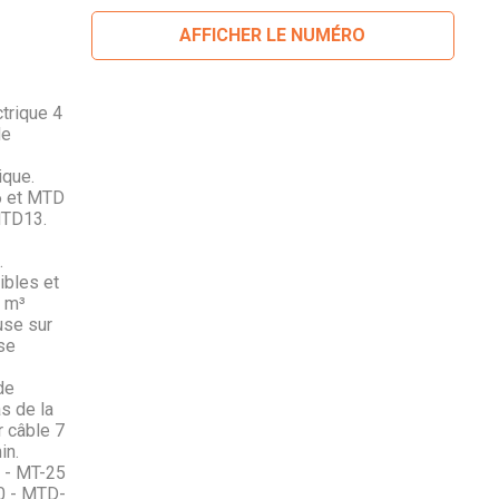
AFFICHER LE NUMÉRO
trique 4
de
ique.
6 et MTD
MTD13.
.
bles et
5 m³
use sur
se
de
as de la
r câble 7
in.
 - MT-25
0 - MTD-