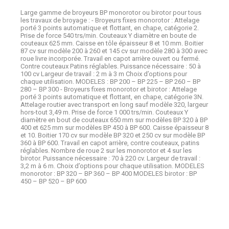
Large gamme de broyeurs BP monorotor ou birotor pour tous
les travaux de broyage : - Broyeurs fixes monorotor : Attelage
porté 3 points automatique et flottant, en chape, catégorie 2.
Prise de force 540 trs/min. Couteaux Y diamètre en boute de
couteaux 625 mm. Caisse en tôle épaisseur 8 et 10 mm. Boitier
87 cv sur modèle 200 à 260 et 145 cv sur modèle 280 à 300 avec
roue livre incorporée. Travail en capot arrière ouvert ou fermé.
Contre couteaux Patins réglables. Puissance nécessaire : 50 à
100 cv Largeur de travail : 2 m à 3 m Choix d’options pour
chaque utilisation. MODELES : BP 200 – BP 225 – BP 260 – BP
280 – BP 300 - Broyeurs fixes monorotor et birotor : Attelage
porté 3 points automatique et flottant, en chape, catégorie 3N.
Attelage routier avec transport en long sauf modèle 320, largeur
hors-tout 3,49 m. Prise de force 1 000 trs/min. Couteaux Y
diamètre en bout de couteaux 650 mm sur modèles BP 320 à BP
400 et 625 mm sur modèles BP 450 à BP 600. Caisse épaisseur 8
et 10. Boitier 170 cv sur modèle BP 320 et 250 cv sur modèle BP
360 à BP 600. Travail en capot arrière, contre couteaux, patins
réglables. Nombre de roue 2 sur les monorotor et 4 sur les
birotor. Puissance nécessaire : 70 à 220 cv. Largeur de travail :
3,2 m à 6 m. Choix d’options pour chaque utilisation. MODELES
monorotor : BP 320 – BP 360 – BP 400 MODELES birotor : BP
450 – BP 520 – BP 600