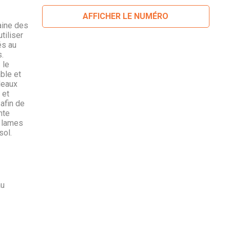
AFFICHER LE NUMÉRO
aine des
tiliser
és au
.
 le
ble et
uleaux
 et
 afin de
nte
s lames
sol.
au