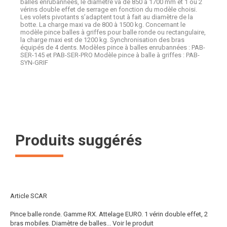
balles enrubannées, le diamètre va de 850 à 1700 mm et 1 ou 2
vérins double effet de serrage en fonction du modèle choisi.
Les volets pivotants s’adaptent tout à fait au diamètre de la
botte. La charge maxi va de 800 à 1500 kg. Concernant le
modèle pince balles à griffes pour balle ronde ou rectangulaire,
la charge maxi est de 1200 kg. Synchronisation des bras
équipés de 4 dents. Modèles pince à balles enrubannées : PAB-
SER-145 et PAB-SER-PRO Modèle pince à balle à griffes : PAB-
SYN-GRIF
Produits suggérés
Article SCAR
Pince balle ronde. Gamme RX. Attelage EURO. 1 vérin double effet, 2
bras mobiles. Diamètre de balles...
Voir le produit