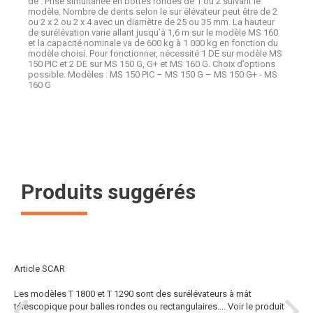
de : Prise simultanée en bottes rondes de 1 ou 2 suivant le
modèle. Nombre de dents selon le sur élévateur peut être de 2
ou 2 x 2 ou 2 x 4 avec un diamètre de 25 ou 35 mm. La hauteur
de surélévation varie allant jusqu’à 1,6 m sur le modèle MS 160
et la capacité nominale va de 600 kg à 1 000 kg en fonction du
modèle choisi. Pour fonctionner, nécessité 1 DE sur modèle MS
150 PIC et 2 DE sur MS 150 G, G+ et MS 160 G. Choix d’options
possible. Modèles : MS 150 PIC – MS 150 G – MS 150 G+ - MS
160 G
Produits suggérés
Article SCAR
Les modèles T 1800 et T 1290 sont des surélévateurs à mât
télescopique pour balles rondes ou rectangulaires....
Voir le produit