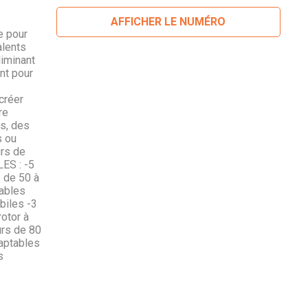
AFFICHER LE NUMÉRO
e pour
alents
liminant
nt pour
créer
re
rs, des
s ou
urs de
ES : -5
 de 50 à
ables
biles -3
otor à
urs de 80
aptables
s