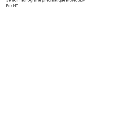
Semoir monograine pneumatique MONOSEM
Prix HT :