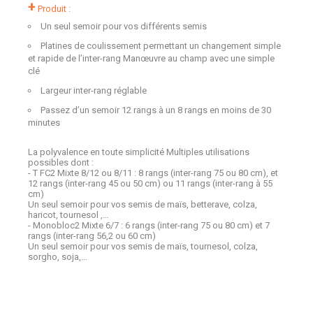
+
Produit :
Un seul semoir pour vos différents semis
Platines de coulissement permettant un changement simple
et rapide de l’inter-rang Manœuvre au champ avec une simple
clé
Largeur inter-rang réglable
Passez d’un semoir 12 rangs à un 8 rangs en moins de 30
minutes
La polyvalence en toute simplicité Multiples utilisations
possibles dont :
- T FC2 Mixte 8/12 ou 8/11 : 8 rangs (inter-rang 75 ou 80 cm), et
12 rangs (inter-rang 45 ou 50 cm) ou 11 rangs (inter-rang à 55
cm)
Un seul semoir pour vos semis de maïs, betterave, colza,
haricot, tournesol ,…
- Monobloc2 Mixte 6/7 : 6 rangs (inter-rang 75 ou 80 cm) et 7
rangs (inter-rang 56,2 ou 60 cm)
Un seul semoir pour vos semis de maïs, tournesol, colza,
sorgho, soja,…