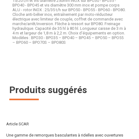
15/20 t/h et vis diamètre 250mm INOX sur BPO30 - BPO35 -
BPO40 - BPO45 et vis diamètre 300 mm inox et pompe corps
ALU - rotor INOX : 25/35 t/h sur BPO50 - BPO55 - BPO60 - BPO80.
Cloche anti-bélier inox, entraînement par moto-réducteur
électrique avec limiteur de couple, coffret de commande avec
marche/arrêt/inversion. Flèche à ressort sur BPO80. Freinage
hydraulique. Capacité de 35 hl à 80 hl. Longueur caisse de 3 m à
4 m et largeur de 1,8 m à 2,2 m. Choix d’équipements en option.
Modèles : BPO30 - BPO35 – BPO40 – BPO45 – BPO50 – BPO55
– BPO60 – BPO70S – BPO80S
Produits suggérés
Article SCAR
Une gamme de remorques basculantes à ridelles avec ouvertures