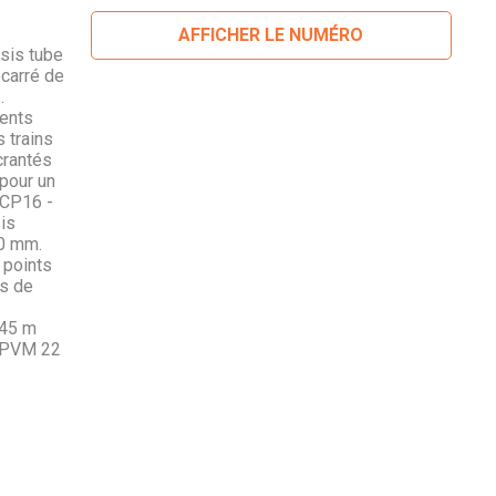
AFFICHER LE NUMÉRO
sis tube
 carré de
.
ments
s trains
crantés
 pour un
 CP16 -
is
60 mm.
 points
ns de
,45 m
- PVM 22