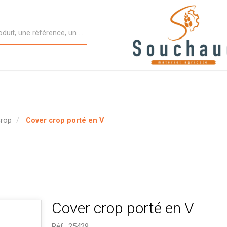
crop
Cover crop porté en V
Cover crop porté en V
Réf :
25429