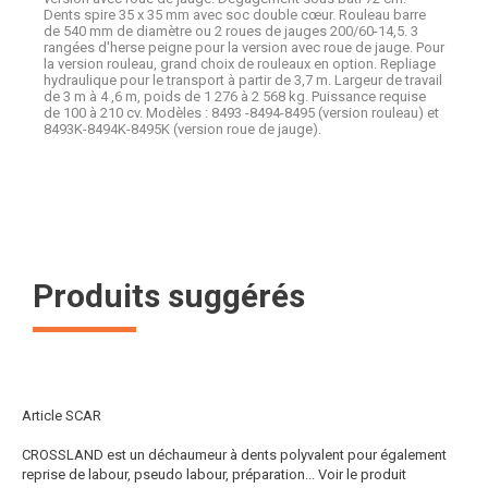
Dents spire 35 x 35 mm avec soc double cœur. Rouleau barre
de 540 mm de diamètre ou 2 roues de jauges 200/60-14,5. 3
rangées d'herse peigne pour la version avec roue de jauge. Pour
la version rouleau, grand choix de rouleaux en option. Repliage
hydraulique pour le transport à partir de 3,7 m. Largeur de travail
de 3 m à 4 ,6 m, poids de 1 276 à 2 568 kg. Puissance requise
de 100 à 210 cv. Modèles : 8493 -8494-8495 (version rouleau) et
8493K-8494K-8495K (version roue de jauge).
Produits suggérés
Article SCAR
CROSSLAND est un déchaumeur à dents polyvalent pour également
reprise de labour, pseudo labour, préparation...
Voir le produit