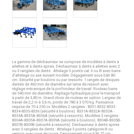
La gamme de déchaumeur se compose de modèles à dents à
ailettes et à dents spires. Déchaumeur à dents à ailettes avec 2
ou 3 rangées de dents : Attelage 3 points cat. II ou III avec barre
d'attelage ou axe suivant modèle. Dégagement sous bâti 80
cm. Sécurité par boulons ou par ressorts. 1 rangée de disques
dentés de 460 mm de diamètre sur lame de ressort avec
réglage mécanique de la profondeur de travail. Rouleau barre
de 540 mm de diamètre. Repliage hydraulique pour le transport
à partir de 3,80 m. Grand choix de rouleau en option. Largeur de
travail de 2,2 m à 5,6 m, poids de 780 à 3 070 kg. Puissance
requise de 70 à 250 cv. Modèles 2 rangées : 8331-8332-8333-
8334-8335-8336 (sécurité à boulons). 8331A-8332A-8333A-
8334A-8335A-8336A (sécurité à ressorts). Modèles 3 rangées :
8304A-8305A-8307A-8309A (sécurité à boulons). 8304B-8305B-
8307B-8309B (sécurité à ressorts). Déchaumeur à dents spires
avec 3 rangées de dents : Attelage 3 points catégorie III ou
version avec roue de jauge. Dégagement sous bâti 72 cm.