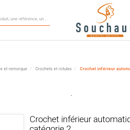
ge et remorque
Crochets et rotules
Crochet inférieur autom
Crochet inférieur automati
catégorie 2