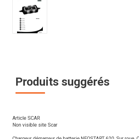
Produits suggérés
Article SCAR
Non visible site Scar
Chargeur démarreur de batterie.NEOSTART 620. Sur roue. Cha