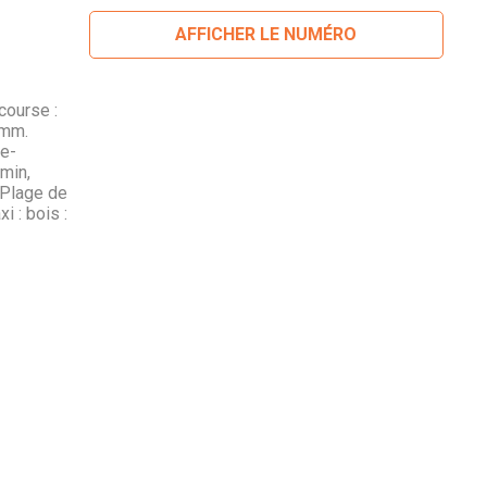
AFFICHER LE NUMÉRO
course :
 mm.
se-
min,
 Plage de
 : bois :