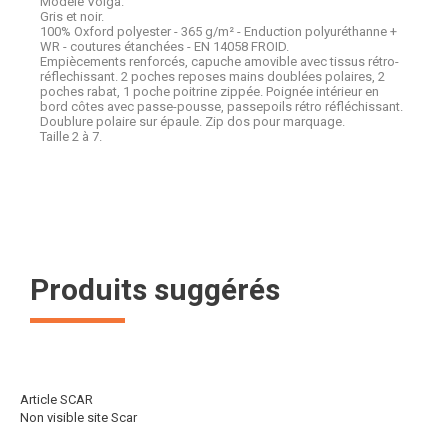
Modèle Volga.
Gris et noir.
100% Oxford polyester - 365 g/m² - Enduction polyuréthanne +
WR - coutures étanchées - EN 14058 FROID.
Empiècements renforcés, capuche amovible avec tissus rétro-
réflechissant. 2 poches reposes mains doublées polaires, 2
poches rabat, 1 poche poitrine zippée. Poignée intérieur en
bord côtes avec passe-pousse, passepoils rétro réfléchissant.
Doublure polaire sur épaule. Zip dos pour marquage.
Taille 2 à 7.
Produits suggérés
Article SCAR
Non visible site Scar