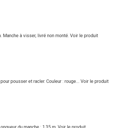
m. Manche à visser, livré non monté.
Voir le produit
our pousser et racler. Couleur : rouge....
Voir le produit
 Longueur du manche : 1,35 m.
Voir le produit