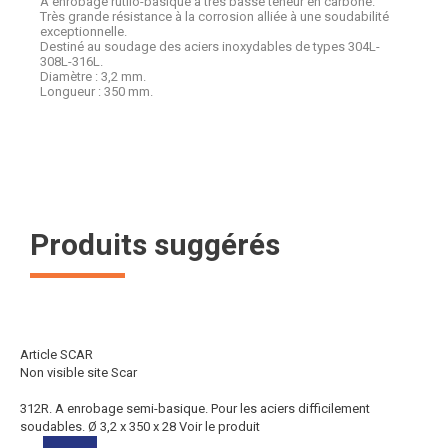
A enrobage rutilo-basique à très basse teneur en carbone.
Très grande résistance à la corrosion alliée à une soudabilité
exceptionnelle.
Destiné au soudage des aciers inoxydables de types 304L-
308L-316L.
Diamètre : 3,2 mm.
Longueur : 350 mm.
Produits suggérés
Article SCAR
Non visible site Scar
312R. A enrobage semi-basique. Pour les aciers difficilement
soudables. Ø 3,2 x 350 x 28
Voir le produit