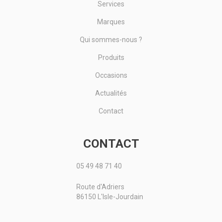
Services
Marques
Qui sommes-nous ?
Produits
Occasions
Actualités
Contact
CONTACT
05 49 48 71 40
Route d'Adriers
86150 L'Isle-Jourdain