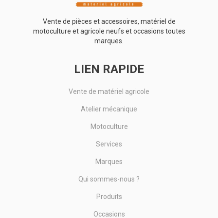
Vente de pièces et accessoires, matériel de
motoculture et agricole neufs et occasions toutes
marques.
LIEN RAPIDE
Vente de matériel agricole
Atelier mécanique
Motoculture
Services
Marques
Qui sommes-nous ?
Produits
Occasions