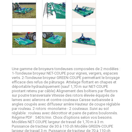
Une gamme de broyeurs tondeuses composées de 2 modèles :
1-Tondeuse broyeur NET-COUPE pour vignes, vergers, espaces
verts. 2-Tondeuse broyeur GREEN-COUPE permettant le broyage
efficace des refus de pâturage. Attelage flottant en chapes et
déportable hydrauliquement (sauf 1,70 m sur NET-COUPE
pivotant retenu par câble) Alignement des boîtiers par flectors
sur poutre transversale Vitesse des rotors élevée équipés de
lames avec ailerons et contre-couteaux Caisse surbaissée à
angles coupés avec diffuseur arrière Hauteur de coupe réglable
par rouleau. 2 rotors -monolame - 2 couteaux. Suivi au sol
réglable : rouleau avec décrottoir et paire de patins boulonnés.
Régime PDF : 540 tr/mn. Choix d’options selon vos besoins.
Modèles NET-COUPE largeur de travail de 1,70 m à 3 m.
Puissance de tracteur de 30 à 110 ch Modèle GREEN-COUPE
largeur de travail 3 m. Puissance de tracteur de 70 à 110 ch