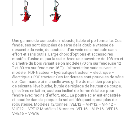
Une gamme de conception robuste, fiable et performante. Ces
fendeuses sont équipées de série de la double vitesse de
descente du vérin, du couteau, d‘un vérin escamotable sans
effort et sans outils. Large choix d’options et accessoires
montés d’usine ou par la suite. Avec une ouverture de 108 cm et
diamètre du bois variant selon modèle (70 cm sur fendeuse 12
T et 80 cm sur fendeuse 16 T) L’alimentation varie suivant le
modèle : PDF tracteur – hydraulique tracteur – électrique –
électrique + PDF tracteur. Ces fendeuses sont pourvues de série
de : Commande bi-manuelle avec griffe de maintien pour plus
de sécurité, lève buche, butée de réglage de hauteur de coupe,
glissières en laiton, couteau incliné de forme éclateur pour
fendre avec moins d’effort, etc… La poutre acier est encastrée
et soudée dans la plaque du sol antidérapante pour plus de
robustesse. Modèles 12 tonnes : VEL12 – VHY12 – VPF12 –
VHE12 – VPE12 Modèles 16 tonnes : VEL16 – VHY16 - VPF16 –
VHE16 – VPE16