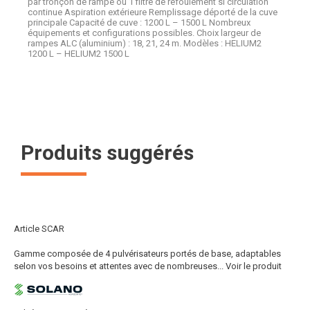
par tronçon de rampe ou 1 filtre de refoulement si circulation
continue Aspiration extérieure Remplissage déporté de la cuve
principale Capacité de cuve : 1200 L – 1500 L Nombreux
équipements et configurations possibles. Choix largeur de
rampes ALC (aluminium) : 18, 21, 24 m. Modèles : HELIUM2
1200 L – HELIUM2 1500 L
Produits suggérés
Article SCAR
Gamme composée de 4 pulvérisateurs portés de base, adaptables
selon vos besoins et attentes avec de nombreuses...
Voir le produit