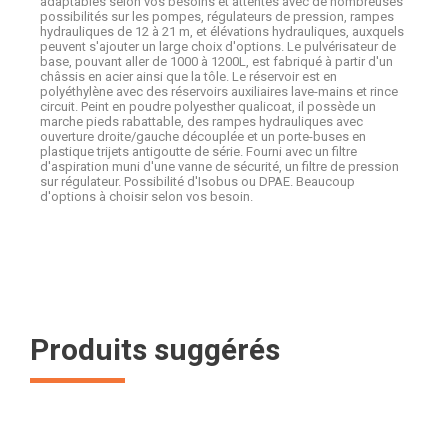
adaptables selon vos besoins et attentes avec de nombreuses
possibilités sur les pompes, régulateurs de pression, rampes
hydrauliques de 12 à 21 m, et élévations hydrauliques, auxquels
peuvent s'ajouter un large choix d'options. Le pulvérisateur de
base, pouvant aller de 1000 à 1200L, est fabriqué à partir d'un
châssis en acier ainsi que la tôle. Le réservoir est en
polyéthylène avec des réservoirs auxiliaires lave-mains et rince
circuit. Peint en poudre polyesther qualicoat, il possède un
marche pieds rabattable, des rampes hydrauliques avec
ouverture droite/gauche découplée et un porte-buses en
plastique trijets antigoutte de série. Fourni avec un filtre
d'aspiration muni d'une vanne de sécurité, un filtre de pression
sur régulateur. Possibilité d'Isobus ou DPAE. Beaucoup
d'options à choisir selon vos besoin.
Produits suggérés