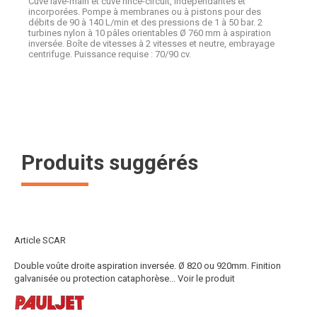
Cuve lave-main et cuve rince-circuit, indépendantes et
incorporées. Pompe à membranes ou à pistons pour des
débits de 90 à 140 L/min et des pressions de 1 à 50 bar. 2
turbines nylon à 10 pâles orientables Ø 760 mm à aspiration
inversée. Boîte de vitesses à 2 vitesses et neutre, embrayage
centrifuge. Puissance requise : 70/90 cv.
Produits suggérés
Article SCAR
Double voûte droite aspiration inversée. Ø 820 ou 920mm. Finition
galvanisée ou protection cataphorèse...
Voir le produit