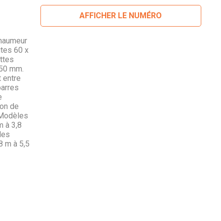
AFFICHER LE NUMÉRO
haumeur
tes 60 x
ttes
850 mm.
 entre
arres
e
lon de
 Modèles
m à 3,8
les
8 m à 5,5