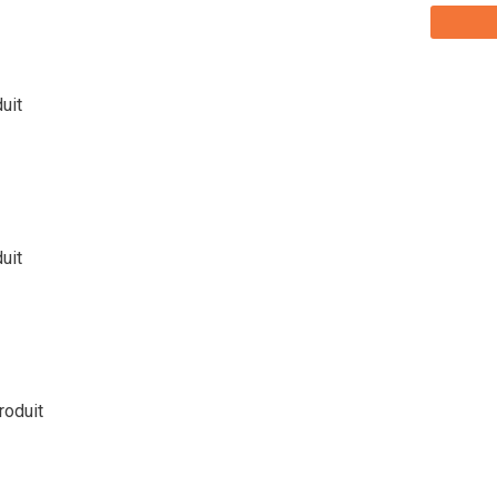
duit
duit
roduit