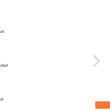
uit
oduit
uit