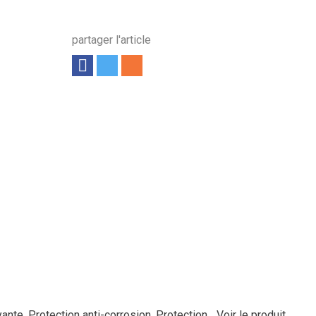
partager l'article
nte. Protection anti-corrosion. Protection...
Voir le produit