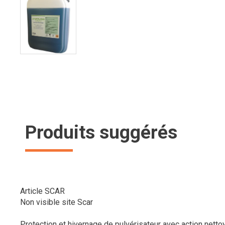
Produits suggérés
Article SCAR
Non visible site Scar
Protection et hivernage de pulvérisateur avec action nettoya