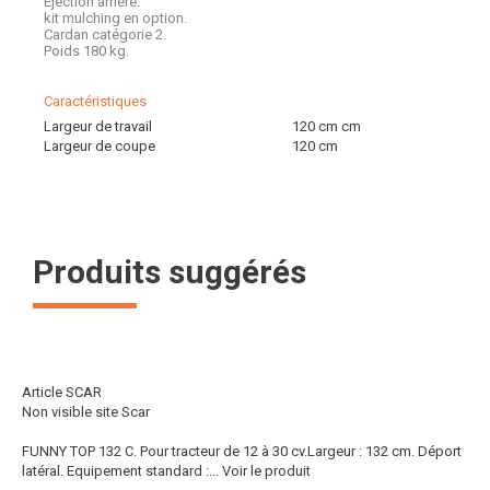
Éjection arrière.
kit mulching en option.
Cardan catégorie 2.
Poids 180 kg.
Caractéristiques
Largeur de travail
120 cm
cm
Largeur de coupe
120
cm
Produits suggérés
Article SCAR
Non visible site Scar
FUNNY TOP 132 C. Pour tracteur de 12 à 30 cv.Largeur : 132 cm. Déport
latéral. Equipement standard :...
Voir le produit